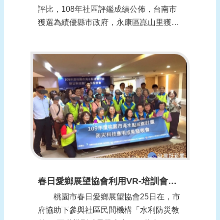
評比，108年社區評鑑成績公佈，台南市
獲選為績優縣市政府，永康區崑山里獲得
種子社區獎，3個里獲特優社區獎，3個里
獲選優等社區，甲等社區也有3個里獲
選，表現良好。 水利局表示，經濟部水
利署推動水患自主防災社區評比，台南市
於104-108年連續5年獲評鑑...
春日愛鄉展望協會利用VR-培訓會員執行水患自主防災 (報導日期：1091126)
桃園市春日愛鄉展望協會25日在，市
府協助下參與社區民間機構「水利防災教