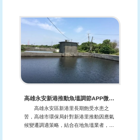
括15處，包含1處種子社區，6處優等社區
及5處甲等社區及3處特殊貢獻獎，獲獎數
全國第一，顯示臺中市水患自主防災社區
推動成果豐碩，屢屢創下佳績。 水利局
局長范世億表示...
高雄永安新港推動魚塭調節APP微滯洪-水位警戒即時發報 (報導日期：1100126)
高雄永安區新港里長期飽受水患之
苦，高雄市環保局針對新港里推動因應氣
候變遷調適策略，結合在地魚塭業者，首
創全國魚塭調節APP，融合在地特性，也