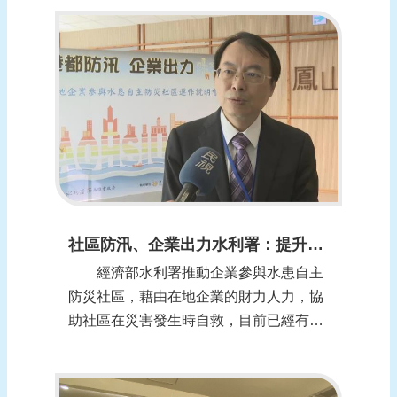
實現區域微滯洪概念。新港里魚塭面積約
33公頃，各魚塭水位最大排降深度約50公
分，可蓄洪量約為16.5萬噸，相當於一個
永安滯洪池。 高雄市環保局表...
社區防汛、企業出力水利署：提升防救災能量 (報導日期：1100116)
經濟部水利署推動企業參與水患自主
防災社區，藉由在地企業的財力人力，協
助社區在災害發生時自救，目前已經有45
個企業加入，上午水利署到高雄舉辦說明
會，邀請企業與社區一起座談進行媒合，
共同提升救災能量。 面對水災，社區