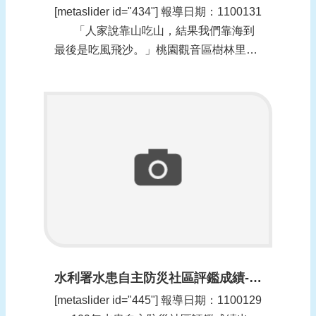
[metaslider id="434"] 報導日期：1100131​
「人家說靠山吃山，結果我們靠海到
最後是吃風飛沙。」桃園觀音區樹林里里
長吳進昌苦笑著說。樹林里位於桃園西北
側沿海，全里680公頃的面積中，就有...
水利署水患自主防災社區評鑑成績-南市勇冠全臺(更新時間：1100201)
[metaslider id="445"] 報導日期：1100129​