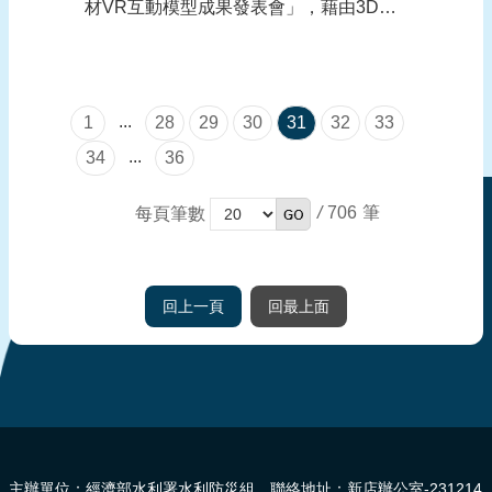
材VR互動模型成果發表會」，藉由3D虛
擬實境VR與影片製作，進行水利與防汛
防災模擬訓練，讓參與的社區與民間機
構，對於水利防災自主管理有深入了解，
...
1
28
29
30
31
32
33
同時促使社區與民眾，在水資源保育與環
境教育上，具有極大的能量可以發展和參
...
34
36
與，同時本...
/
706
每頁筆數
回上一頁
回最上面
:::
主辦單位：經濟部水利署水利防災組 聯絡地址：新店辦公室-231214