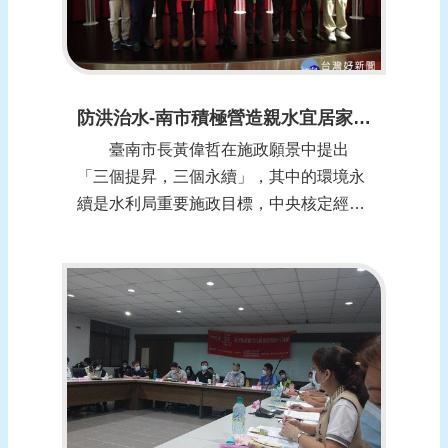
防洪治水-南市積極營造親水宜居家園 (報導日期：1091228)
臺南市長黃偉哲在施政願景中提出
「三個提昇，三個永續」，其中的環境永
續是水利局重要施政目標，中央核定經費
約159億元。水利局今年完成的多項治水
工程中，共獲得21座獎項的肯定，包含國
際大獎─亞太地區智慧城市大獎，以及竹
溪水環境改善計畫獲得全臺唯一雙料國家
卓越建設獎肯定，展現永續發展的成
果。 水利...