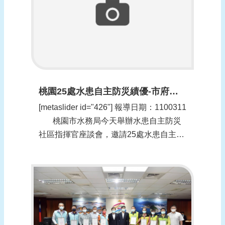
頁
網
站
導
覽
桃園25處水患自主防災績優-市府表揚肯定(更新時間：1100311)
[metaslider id="426"] 報導日期：1100311​
桃園市水務局今天舉辦水患自主防災
社區指揮官座談會，邀請25處水患自主防
災社區分享防災社區運轉成果，桃園副市
長李憲明鼓勵年度績...