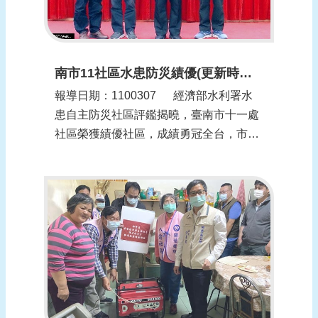
南市11社區水患防災績優(更新時間：1100308)
報導日期：1100307​​ 經濟部水利署水
患自主防災社區評鑑揭曉，臺南市十一處
社區榮獲績優社區，成績勇冠全台，市長
黃偉哲於區長會議中表揚社區代表及致贈
獎狀、獎金，市府也製作紅榜單祝賀。
南市自一○一年起配合水利署推動水患自
主防災社區，歷年評鑑屢獲肯定。市長黃
偉...