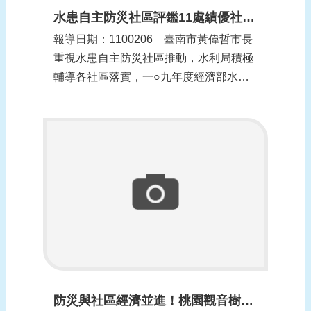
水患自主防災社區評鑑11處績優社區-南市紅榜祝賀(更新時間：1100206)
報導日期：1100206​​ 臺南市黃偉哲市長
重視水患自主防災社區推動，水利局積極
輔導各社區落實，一○九年度經濟部水利
署水患自主防災社區評鑑成績公布，南市
有十一處榮獲績優社區，水利局長韓榮華
特會同獲獎行政區區長、社區里長及幹部
將紅榜張貼於活動中心等顯眼處，除祝賀
外也期勉獲獎社區持續...
防災與社區經濟並進！桃園觀音樹林里的生態滯洪機制(更新時間：1100201)