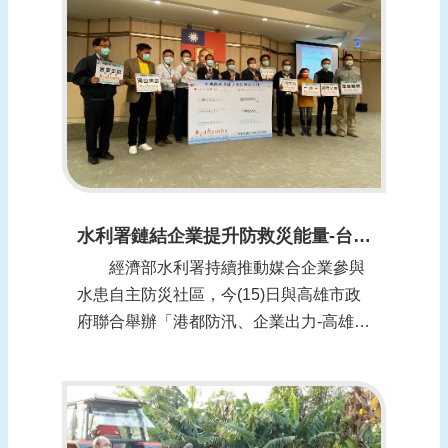
缺乏資源防災，這時候企業適時的加入，
做為社區的後盾，經濟部水利署從104年
開始推動...
水利署鏈結企業提升防救災能量-台塑導入資源響應 (報導日期：1100115)
經濟部水利署持續推動媒合企業參與
水患自主防災社區，今(15)日與高雄市政
府聯合舉辦「港都防汛、企業出力-高雄市
在地企業參與水患自主防災社區運作說明
會」，水利署副署長王藝峰表示，期望更
多在地企業和水患社區合作，挹注企業資
源於社區防災工作，擴增整體防救災量