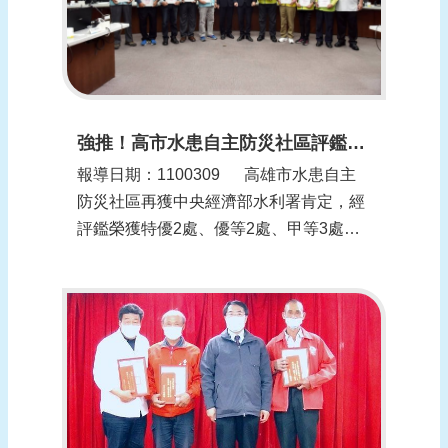
強推！高市水患自主防災社區評鑑再獲佳績！(更新時間：1100309)
報導日期：1100309​​ 高雄市水患自主
防災社區再獲中央經濟部水利署肯定，經
評鑑榮獲特優2處、優等2處、甲等3處及
特殊貢獻2處等共9處社區，市長陳其邁特
地於市政會議表揚社區的辛勞與奉獻，並
表示：「治水防洪一直是我們持續推動的
市政工作，但超過設計標準的雨量將容易
發生積淹...