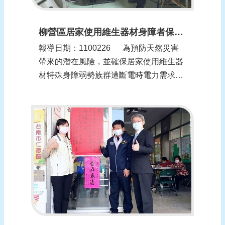
柳營區居家使用維生器材身障者保全戶斷電演練(更新時間：1100301)
報導日期：1100226​​ 為預防天然災害
帶來的潛在風險，並確保居家使用維生器
材特殊身障弱勢族群遭斷電時電力需求，
臺南市柳營區公所25日聯合柳營衛生所及
八翁自主防災社區，對轄內保全戶舉行斷
電應變措施演練，透過實際緊急調度發電
機模擬狀況，使相關單位熟悉斷電突發狀
況應變流程...