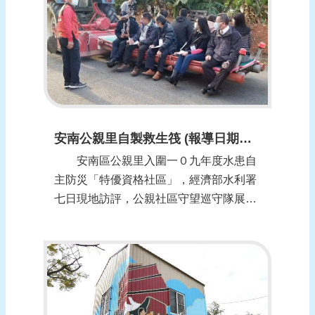
能。 今日的說明會由王藝峰與高雄市
政府副...
安南公親里自製救生筏 (報導日期：1100108)
安南區公親里入圍一０九年度水患自
主防災「特優資格社區」，經濟部水利署
七日現地訪評，公親社區守望巡守隊展示
發電機、電鋸、管筏等救災資源，說明自
主防救災組織即時應變、離災避災，成了
災害發生及時保全人命的重要作為。
經濟部水利署辦理「一０八年度水患自主
防災社區評鑑」，從全國三十一個社區評
選十個「特...