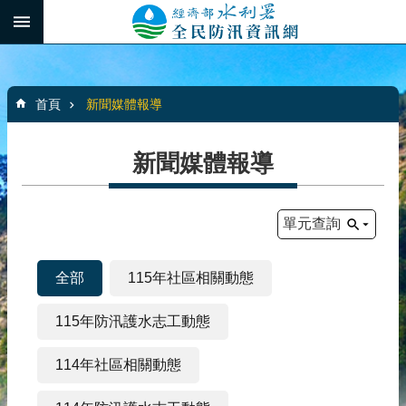
跳到主要內容區塊
:::
_
進
階
:::
搜
首頁
新聞媒體報導
尋
新聞媒體報導
最
新
單元查詢
消
息
全部
115年社區相關動態
水
患
115年防汛護水志工動態
自
主
114年社區相關動態
防