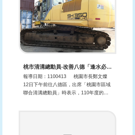
報
導
企
業
防
災
學
習
桃市清溝總動員-改善八德「逢水必淹」慘況(更新時間：1100413)
專
報導日期：1100413​ 桃園市長鄭文燦
區
12日下午前往八德區，出席「桃園市區域
資
聯合清溝總動員」時表示，110年度的區
料
域聯合清溝在汛期前展開， 桃園市25個水
下
患自主防災社區同步清理溝渠，從八德區
載
大湳分渠與更寮腳支線同水系的...
回
首