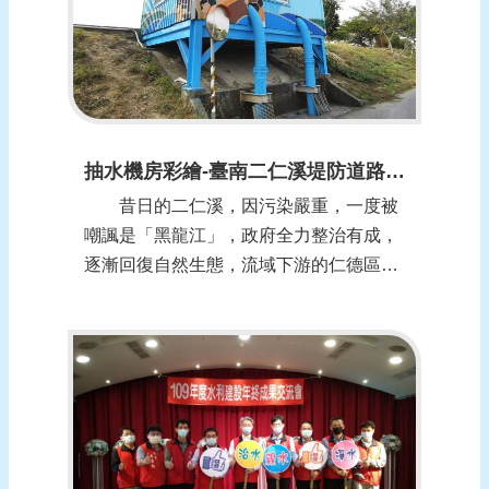
抽水機房彩繪-臺南二仁溪堤防道路添繽紛新亮點 (報導日期：1100106)
昔日的二仁溪，因污染嚴重，一度被
嘲諷是「黑龍江」，政府全力整治有成，
逐漸回復自然生態，流域下游的仁德區二
行里，為堤防道路上的3座抽水機房進行
藝術彩繪，融入在地的人文故事，今天完
工，讓原本單調的鐵皮厝建物，化身繽紛
的新亮點，也讓外來遊客感受蛻變後的河
川之美。 二行里獲得環保署低碳永續
家園的銀級殊...