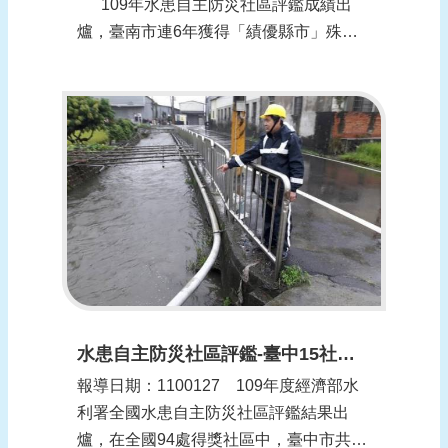
109年水患自主防災社區評鑑成績出
爐，臺南市連6年獲得「績優縣市」殊
榮，達成全國6連霸，特優社區獲獎數量
及獲獎獎金額度（119萬元）亦為全國第
一。水利局說，今年度更擴編500萬元進
行社區維運計畫，持續向...
水患自主防災社區評鑑-臺中15社區獲獎全國最多(更新時間：1100128)
報導日期：1100127​ 109年度經濟部水
利署全國水患自主防災社區評鑑結果出
爐，在全國94處得獎社區中，臺中市共囊