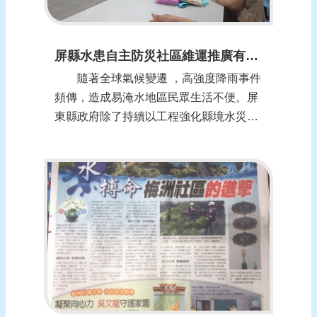
屏縣水患自主防災社區維運推廣有成 (報導日期：1091228)
隨著全球氣候變遷 ，高強度降雨事件
頻傳，造成易淹水地區民眾生活不便。屏
東縣政府除了持續以工程強化縣境水災防
護能力外，並大力推廣水患自主防災社區
作業，以提升社區防災韌性，今年度全縣
共有5個社區獲得水利署評鑑獎項，成果
斐然。 縣府水利處表示，縣府109
年...