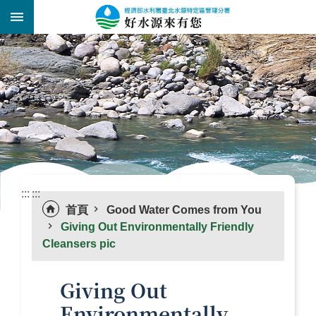
跳到主要內容區塊
:::
_
:::
:::
首頁
Good Water Comes from You
Giving Out Environmentally Friendly
Cleansers pic
Giving Out
Environmentally