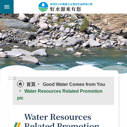
跳到主要內容區塊
:::
_
:::
:::
首頁
Good Water Comes from You
Water Resources Related Promotion
pic
Water Resources
Related Promotion