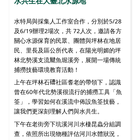
水共生在大臺北水源地
水特局與採集人工作室合作，分別於5/28
及6/19辦理2場次，共 72人次，邀請各方
關心水源保育的民眾、團體與坪林在地居
民、里長及區公所代表，在陽光明媚的坪
林北勢溪支流𩻸魚堀溪旁，展開一場傳統
捕撈技藝環境教育活動！
上午在坪林石𥕢社區耆老的帶領下，認識
曾在60年代北勢溪很流行的捕撈工具「魚
筌」，學習如何在溪流中佈設魚筌技藝，
讓我們更深刻理解人們與水共生。
下午在老街旁下坑溪河川水棲昆蟲分組調
查，依照所出現物種評估河川水體狀況，