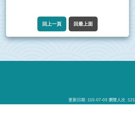
水
質
監
回上一頁
回最上面
測
監
測
統
:::
計
監
測
地
更新日期
115-07-03
瀏覽人次
121
圖
監
測
小