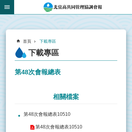
跳到主要內容區塊
:::
_
進
階
搜
:::
尋
首頁
下載專區
下載專區
第48次會報總表
認
識
共
管
相關檔案
會
報
第48次會報總表10510
即
第48次會報總表10510
時