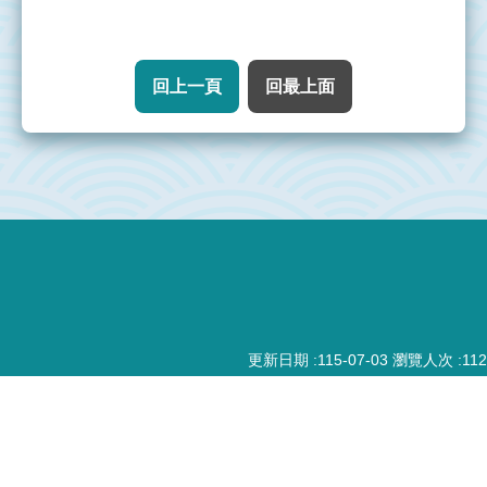
水
質
監
回上一頁
回最上面
測
監
測
統
:::
計
監
測
地
更新日期
115-07-03
瀏覽人次
112
圖
監
測
小