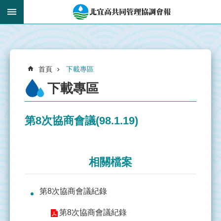
跳到主要內容區塊
:::
_
進
階
搜
:::
尋
首頁
下載專區
下載專區
第8次協商會議(98.1.19)
認
識
共
管
相關檔案
會
報
第8次協商會議紀錄
即
第8次協商會議紀錄
時