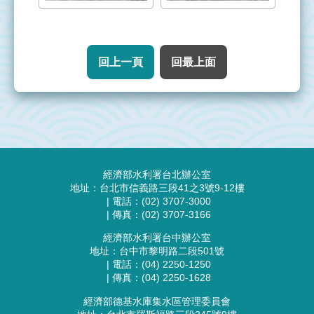
管
理
回上一頁
回最上面
整
治
實
況
執
:::
行
經濟部水利署台北辦公室
成
地址：台北市信義路三段41之3號9-12樓
果
| 電話：(02) 3707-3000
| 傳真：(02) 3707-3166
資
經濟部水利署台中辦公室
源
地址：台中市黎明路二段501號
| 電話：(04) 2250-1250
連
| 傳真：(04) 2250-1628
結
經濟部德基水庫集水區管理委員會