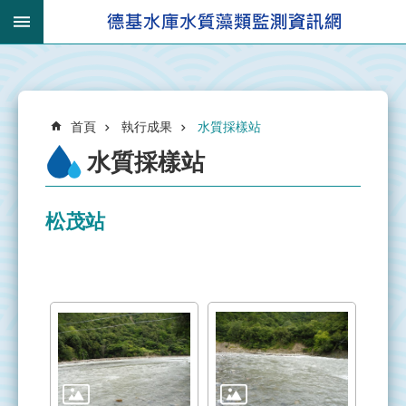
跳到主要內容區塊
:::
_
進
:::
階
搜
:::
尋
首頁
執行成果
水質採樣站
水質採樣站
松茂站
有
關
集
水
區
集
水
區