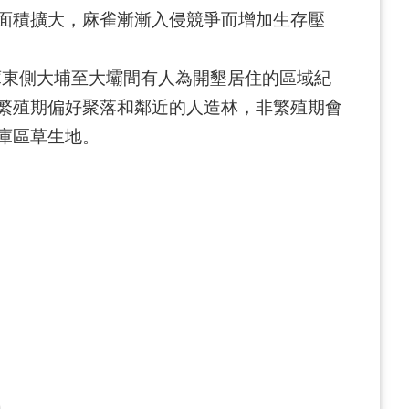
面積擴大，麻雀漸漸入侵競爭而增加生存壓
庫東側大埔至大壩間有人為開墾居住的區域紀
繁殖期偏好聚落和鄰近的人造林，非繁殖期會
庫區草生地。