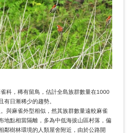
麻雀科，稀有留鳥，估計全島族群數量在1000
且有日漸稀少的趨勢。
型。與麻雀外型相似，然其族群數量遠較麻雀
布地點相當隔離，多為中低海拔山區村落，偏
相鄰樹林環境的人類屋舍附近，由於公路開