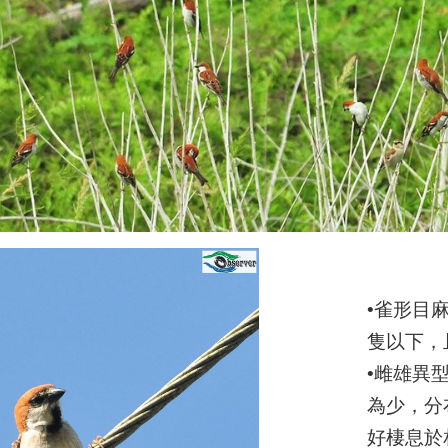
•雀形目
隻以下，
•雌雄異
為少，分
好棲息於