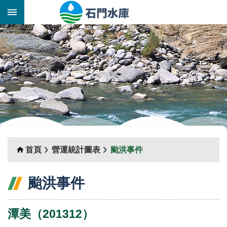
跳到主要內容區塊
:::
_
:::
首頁
營運統計圖表
颱洪事件
颱洪事件
潭美（201312）