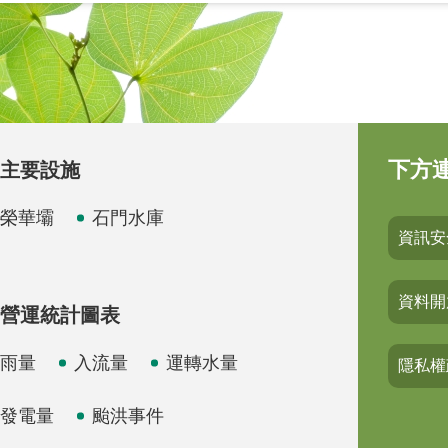
下方
主要設施
榮華壩
石門水庫
資訊安
資料開
營運統計圖表
雨量
入流量
運轉水量
隱私權
發電量
颱洪事件