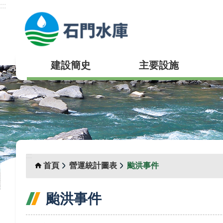
:::
跳到主要內容區塊
建設簡史
主要設施
:::
首頁
營運統計圖表
颱洪事件
颱洪事件