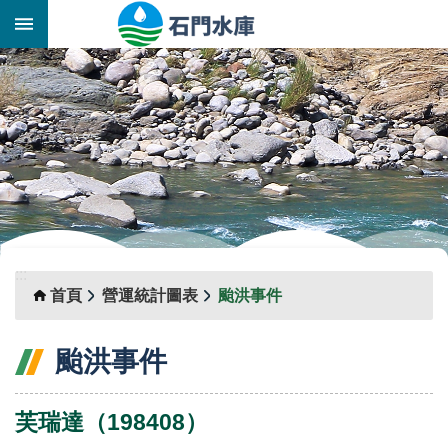
跳到主要內容區塊
:::
_
:::
首頁
營運統計圖表
颱洪事件
颱洪事件
芙瑞達（198408）