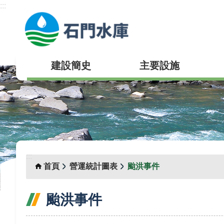
:::
跳到主要內容區塊
建設簡史
主要設施
:::
首頁
營運統計圖表
颱洪事件
颱洪事件