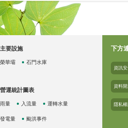
下方
主要設施
榮華壩
石門水庫
資訊安
資料開
營運統計圖表
雨量
入流量
運轉水量
隱私權
發電量
颱洪事件