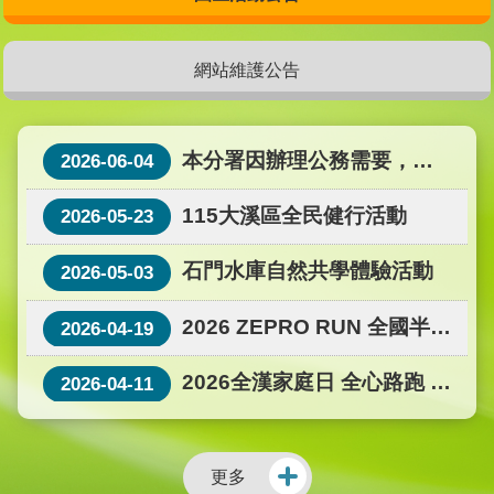
網站維護公告
本分署因辦理公務需要，石
2026-06-04
門水庫園區於115年6月4日（星期四）休園1
115大溪區全民健行活動
2026-05-23
日，僅開放溪洲大道通行，造成不便，敬請
見諒。 若有相關疑問，歡迎於上班時間致電
石門水庫自然共學體驗活動
2026-05-03
石門水庫觀光服務中心洽詢，電話：03-
2026 ZEPRO RUN 全國半程
2026-04-19
4712000分機100、101
馬拉松-桃園場
2026全漢家庭日 全心路跑 漢
2026-04-11
動綠生活
更多