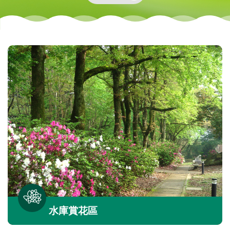
水庫賞花區