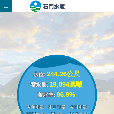
跳到主要內容區塊
:::
:::
_
244.26
公尺
水位:
19,894
萬噸
蓄水量:
96.9
%
蓄水率:
今年雨量
本月雨量
今日雨量