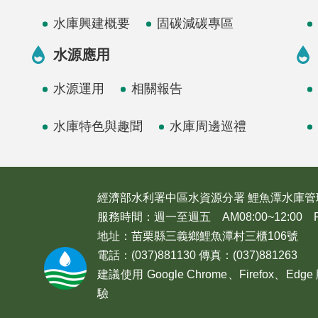
水庫興建概要
固碳減碳專區
水源應用
水源運用
相關報告
水庫特色與趣聞
水庫周邊巡禮
經濟部水利署中區水資源分署 鯉魚潭水庫管
服務時間：週一至週五 AM08:00~12:00 PM1
地址：苗栗縣三義鄉鯉魚潭村三櫃106號
電話：(037)881130 傳真：(037)881263
建議使用 Google Chrome、Firefox
驗