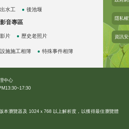
出水工
後池堰
隱私權
影音專區
影片
歷史老照片
資訊安
設施施工相簿
特殊事件相簿
理中心
3:30~17:30
、Edge 版本瀏覽器及 1024ｘ768 以上解析度，以獲得最佳瀏覽體