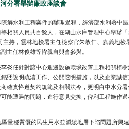
五河分署舉辦廉政座談會
水利工程案件的辦理過程，經濟部水利署中區水資
商等相關人員共百餘人，在湖山水庫管理中心舉辦「
同主持，雲林地檢署主任檢察官朱啟仁、嘉義地檢
站副主任林俊雄等皆親自與會參與。
炎任針對該中心週邊設施環境改善工程相關植樹
王銘熙說明疏濬工作、公開透明措施，以及企業誠信
廠商確實恪遵契約規範及相關法令，更明白中水分署
程可能遭遇的問題，進行意見交換，俾利工程施作過
量穩質優的民生用水並減緩地層下陷問題所興建的