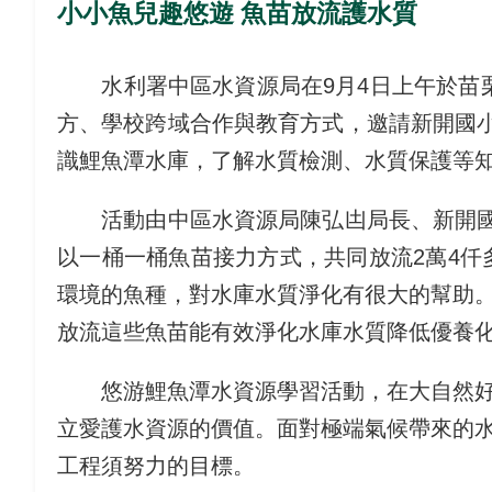
小小魚兒趣悠遊 魚苗放流護水質
水利署中區水資源局在9月4日上午於苗栗
方、學校跨域合作與教育方式，邀請新開國小
識鯉魚潭水庫，了解水質檢測、水質保護等
活動由中區水資源局陳弘凷局長、新開國小
以一桶一桶魚苗接力方式，共同放流2萬4仟
環境的魚種，對水庫水質淨化有很大的幫助
放流這些魚苗能有效淨化水庫水質降低優養
悠游鯉魚潭水資源學習活動，在大自然好山
立愛護水資源的價值。面對極端氣候帶來的
工程須努力的目標。