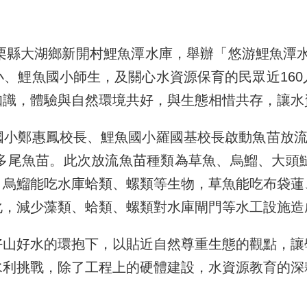
縣大湖鄉新開村鯉魚潭水庫，舉辦「悠游鯉魚潭水
、鯉魚國小師生，及關心水資源保育的民眾近16
知識，體驗與自然環境共好，與生態相惜共存，讓水
鄭惠鳳校長、鯉魚國小羅國基校長啟動魚苗放流，
多尾魚苗。此次放流魚苗種類為草魚、烏鰡、大頭
。烏鰡能吃水庫蛤類、螺類等生物，草魚能吃布袋蓮
化，減少藻類、蛤類、螺類對水庫閘門等水工設施造
好水的環抱下，以貼近自然尊重生態的觀點，讓
水利挑戰，除了工程上的硬體建設，水資源教育的深