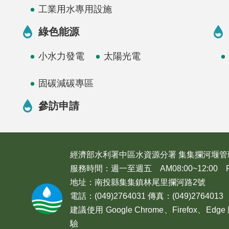
工業用水專用設施
綠色能源
小水力發電
太陽光電
固碳減碳專區
參訪申請
經濟部水利署中區水資源分署 集集攔河堰管
服務時間：週一至週五 AM08:00~12:00 PM1
地址：南投縣集集鎮林尾里攔河路2號
電話：(049)2764031 傳真：(049)2764013
建議使用 Google Chrome、Firefox
驗