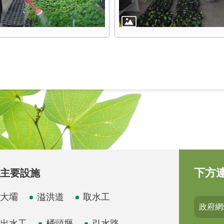
下方
主要設施
大壩
溢洪道
取水工
政府網
出水工
桶頭堰
引水路