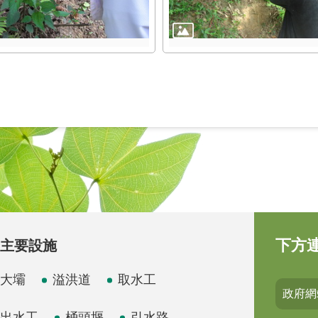
下方
主要設施
大壩
溢洪道
取水工
政府網
出水工
桶頭堰
引水路