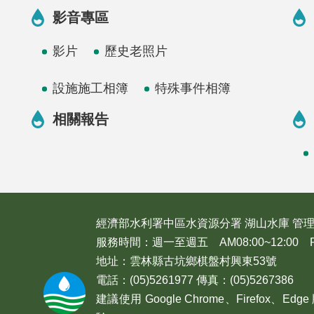
影音專區
影片
歷史老照片
設施施工相簿
特殊事件相簿
相關報告
經濟部水利署中區水資源分署 湖山水庫 管
服務時間：週一至週五 AM08:00~12:00 PM1
地址：雲林縣古坑鄉棋盤村興東53號
電話：(05)5261977 傳真：(05)5267386
建議使用 Google Chrome、Firefox