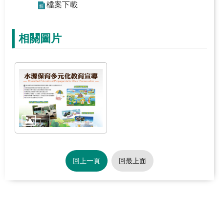
檔案下載
關
於
學
相關圖片
習
中
心
熱
門
服
務
主
回上一頁
回最上面
題
活
動
水