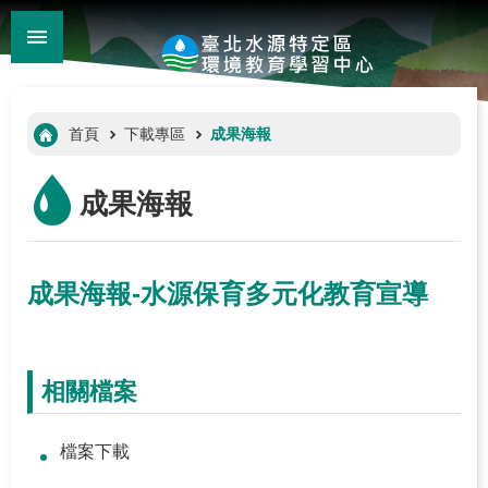
:::
_
跳到主要內容區塊
進
階
:::
首頁
下載專區
成果海報
搜
尋
成果海報
成果海報-水源保育多元化教育宣導
相關檔案
:::
檔案下載