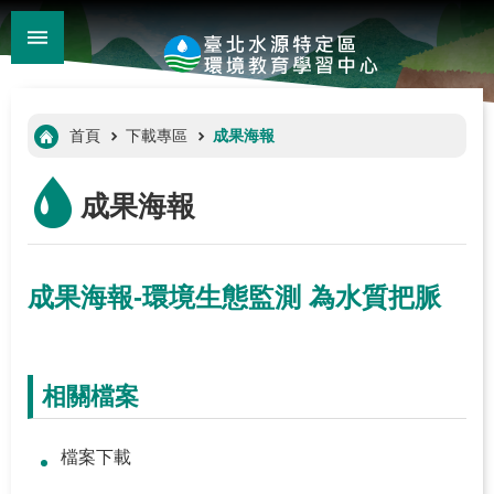
:::
_
跳到主要內容區塊
進
階
:::
首頁
下載專區
成果海報
搜
尋
成果海報
成果海報-環境生態監測 為水質把脈
相關檔案
:::
檔案下載