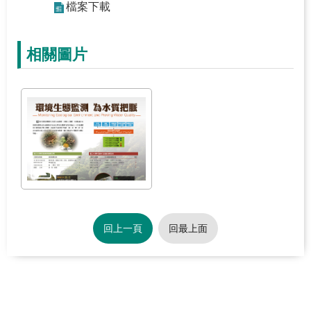
檔案下載
關
於
學
相關圖片
習
中
心
熱
門
服
務
主
回上一頁
回最上面
題
活
動
水