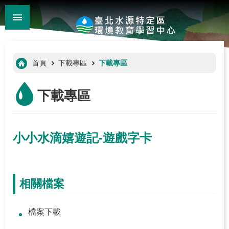
:::
_
跳到主要內容區塊
進
階
:::
首頁
下載專區
下載專區
搜
尋
下載專區
小小水滴嬉遊記-遊戲字卡
相關檔案
:::
檔案下載