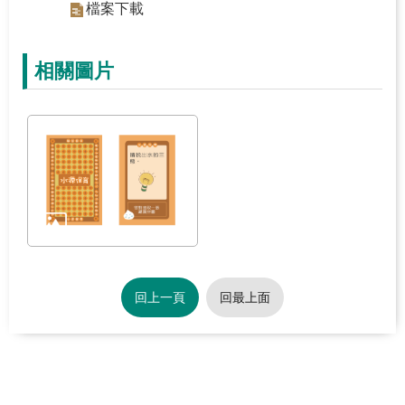
檔案下載
關
於
學
相關圖片
習
中
心
熱
門
服
務
主
回上一頁
回最上面
題
活
動
水