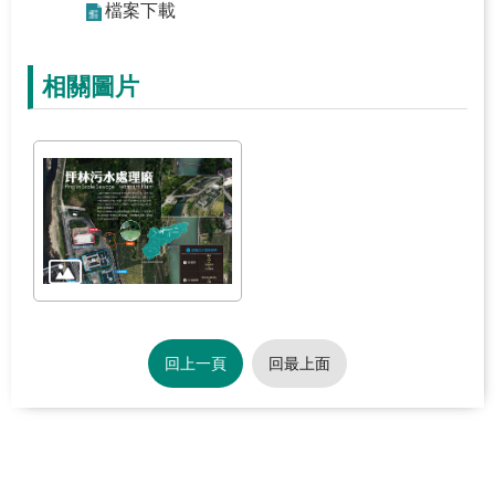
檔案下載
關
於
學
相關圖片
習
中
心
熱
門
服
務
主
回上一頁
回最上面
題
活
動
水