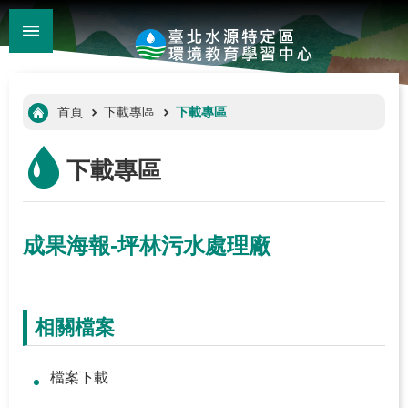
:::
_
跳到主要內容區塊
進
階
:::
首頁
下載專區
下載專區
搜
尋
下載專區
成果海報-坪林污水處理廠
相關檔案
:::
檔案下載