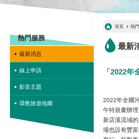
:::
首頁
熱
:::
熱門服務
最新
最新消息
線上申請
「2022
影音主題
2022年全
環教旅遊地圖
午特規畫辦理
新店溪流域的
場也設有豐富