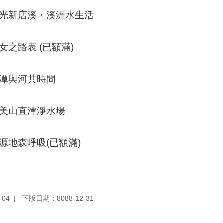
光新店溪・溪洲水生活
女之路表
(已額滿)
灣潭與河共時間
和美山直潭淨水場
源地森呼吸
(已額滿)
-04
下版日期：8088-12-31