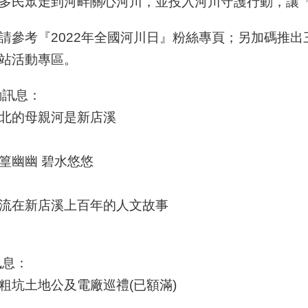
多民眾走到河畔關心河川，並投入河川守護行動，讓
請參考『2022年全國河川日』粉絲專頁；另加碼推
站活動專區。
動訊息：
北的母親河是新店溪
篁幽幽 碧水悠悠
流在新店溪上百年的人文故事
訊息：
粗坑土地公及電廠巡禮(已額滿)