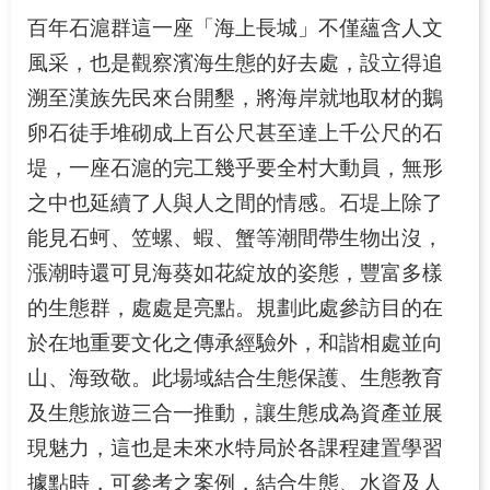
百年石滬群這一座「海上長城」不僅蘊含人文
風采，也是觀察濱海生態的好去處，設立得追
溯至漢族先民來台開墾，將海岸就地取材的鵝
卵石徒手堆砌成上百公尺甚至達上千公尺的石
堤，一座石滬的完工幾乎要全村大動員，無形
之中也延續了人與人之間的情感。石堤上除了
能見石蚵、笠螺、蝦、蟹等潮間帶生物出沒，
漲潮時還可見海葵如花綻放的姿態，豐富多樣
的生態群，處處是亮點。規劃此處參訪目的在
於在地重要文化之傳承經驗外，和諧相處並向
山、海致敬。此場域結合生態保護、生態教育
及生態旅遊三合一推動，讓生態成為資產並展
現魅力，這也是未來水特局於各課程建置學習
據點時，可參考之案例，結合生態、水資及人