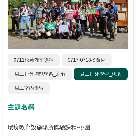
關
於
學
習
中
心
熱
0711松蘿湖前導課
0717-0718松蘿湖
門
服
員工戶外增能學習_新竹
員工戶外學習_桃園
務
員工室內學習
主
題
主題名稱
活
動
環境教育設施場所體驗課程-桃園
水