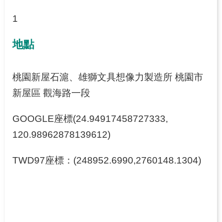
1
網
站
地點
導
覽
桃園新屋石滬、雄獅文具想像力製造所 桃園市
新屋區 觀海路一段
GOOGLE座標(24.94917458727333,
120.98962878139612)
TWD97座標：(248952.6990,2760148.1304)