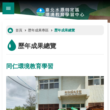
:::
_
跳到主要內容區塊
進
階
:::
首頁
歷年成果專區
歷年成果總覽
搜
尋
歷年成果總覽
同仁環境教育學習
:::