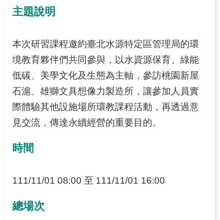
源
主題說明
之
旅
本次研習課程邀約臺北水源特定區管理局的環
下
載
境教育夥伴們共同參與，以水資源保育、綠能
專
低碳、美學文化及生態為主軸，參訪桃園新屋
區
石滬、雄獅文具想像力製造所，讓參加人員實
歷
際體驗其他設施場所環教課程活動，再透過意
年
見交流，傳達永續經營的重要目的。
成
果
時間
專
區
111/11/01 08:00 至 111/11/01 16:00
回
總場次
首
頁