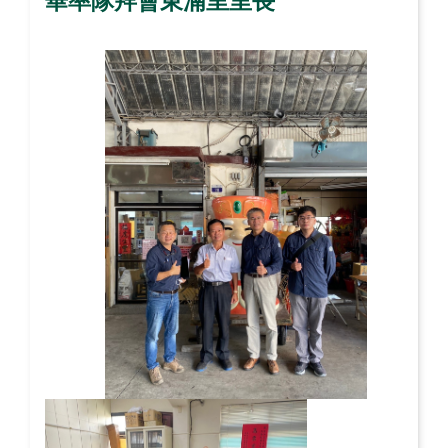
華率隊拜會東湳里里長